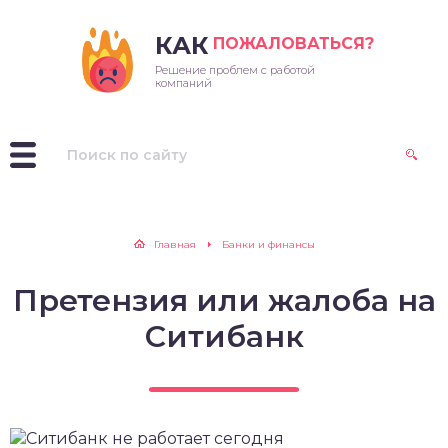
КАК
ПОЖАЛОВАТЬСЯ?
Решение проблем с работой
ссенджеры
компаний
лайн-кинотеатры
ераторы
иложения
Главная
Банки и финансы
дио
Претензия или жалоба на
иальные сети
Ситибанк
си и каршеринг
каналы