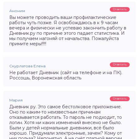
Ответить
Аноним
Вы можете проводить ваши профилактические
работы чуть позже. Я освобождаюсь в к 9 часам
вечера и физически не успеваю закончить работу в
Дневник.ру по причине этого падает статистика. И
мы получаем нагоняй от начальства. Пожалуйста
примите меры!!!!!
Ответить
Скурлатова Елена
Не работает Дневник (сайт на телефоне и на ПК).
Россошь, Воронежская область
Ответить
Мария
Дневник ру. Это самое бестолковое приложение.
Оно по каким-то неизвестным причинам
отказывается работать. То пароль не подходит, то
логин. Хотя ни каких изменений внесено не было.
Были у детей нормальные дневники, всё было
хорошо. Придумали электронные, зачем? Кому от
них польза? Непонятно. А на счёт платной версии,