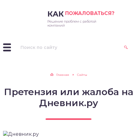
КАК
ПОЖАЛОВАТЬСЯ?
Решение проблем с работой
ссенджеры
компаний
лайн-кинотеатры
ераторы
иложения
Главная
Сайты
дио
Претензия или жалоба на
иальные сети
Дневник.ру
си и каршеринг
каналы