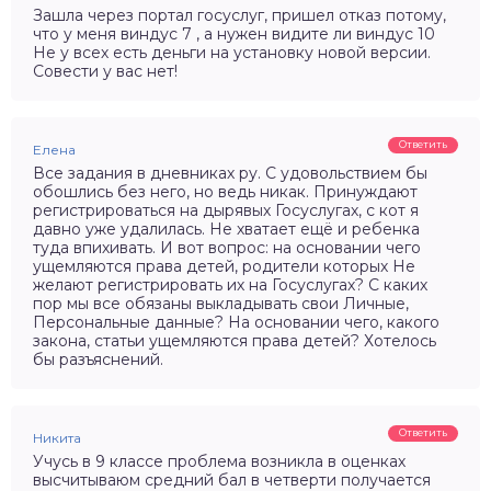
Зашла через портал госуслуг, пришел отказ потому,
что у меня виндус 7 , а нужен видите ли виндус 10
Не у всех есть деньги на установку новой версии.
Совести у вас нет!
Ответить
Елена
Все задания в дневниках ру. С удовольствием бы
обошлись без него, но ведь никак. Принуждают
регистрироваться на дырявых Госуслугах, с кот я
давно уже удалилась. Не хватает ещё и ребенка
туда впихивать. И вот вопрос: на основании чего
ущемляются права детей, родители которых Не
желают регистрировать их на Госуслугах? С каких
пор мы все обязаны выкладывать свои Личные,
Персональные данные? На основании чего, какого
закона, статьи ущемляются права детей? Хотелось
бы разъяснений.
Ответить
Никита
Учусь в 9 классе проблема возникла в оценках
высчитываюм средний бал в четверти получается