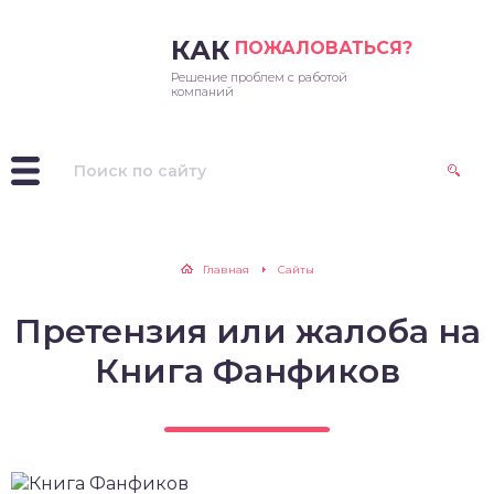
КАК
ПОЖАЛОВАТЬСЯ?
Решение проблем с работой
ссенджеры
компаний
лайн-кинотеатры
ераторы
иложения
Главная
Сайты
дио
Претензия или жалоба на
иальные сети
Книга Фанфиков
си и каршеринг
каналы