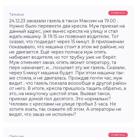
Ответить
Татьяна
24.12.23 заказали газель в такси Максим на 19.00 .
Нужно было перевезти два кресла. Муж приехал на
данный адрес, уже вынес кресла на улицу и стал
ждать машину. В 19.15 он позвонил водителю. Тот
сказал, что подьедет через 15 минут. В приложении
показывало, что машина стоит в этом же районе, но
не двигается. Ещё через полчаса муж опять
набирает водителя, но тот трубку уже не берёт.
Муж отменяет заказ, опять звонит оператору, та
пере назначает, и…..посылает эту же газель. Сказали,
через 5 минут машина будет. При этом машина так-
же стояла, и не двигалась. Прождав почти час, муж
видит , что газель поехала вооообще в другой район
от него. В итоге, кресла пришлось тащить обратно, а
это, на минуточку шестой этаж. Вызвал такси,
приехал домой пол десятого. Это нормально?
Человек с креслами на улице пробыл 3 часа. Не
хотите ехать, так скажите об этом. А операторы не
видят, что заказ не исполнен?
Ответить
Персик