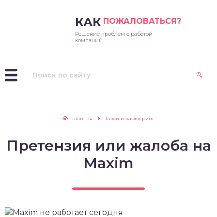
КАК
ПОЖАЛОВАТЬСЯ?
Решение проблем с работой
ссенджеры
компаний
лайн-кинотеатры
ераторы
иложения
Главная
Такси и каршеринг
дио
Претензия или жалоба на
иальные сети
Maxim
си и каршеринг
каналы