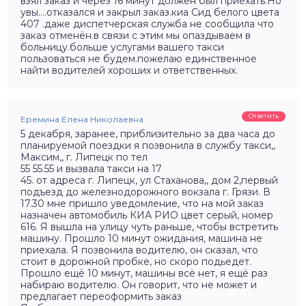
взял заказ и через 16 минут должен был приехать.Но
увы….отказался и закрыл заказ.киа Сид белого цвета
407 .даже диспетчерская служба не сообщила что
заказ отменён.в связи с этим мы опаздываем в
больницу.больше услугами вашего такси
пользоваться не будем.пожелаю единственное
найти водителей хороших и ответственных.
Ответить
Еремина Елена Николаевна
5 декабря, заранее, приблизительно за два часа до
планируемой поездки я позвонила в службу такси,,
Максим,, г. Липецк по тел
55 55.55 и вызвала такси на 17
45. от адреса г. Липецк, ул Стаханова,, дом 2,первый
подъезд до железнодорожного вокзала г. Грязи. В
17.30 мне пришло уведомление, что на мой заказ
назначен автомобиль КИА РИО цвет серый, номер
616. Я вышла на улицу чуть раньше, чтобы встретить
машину. Прошло 10 минут ожидания, машина не
приехала. Я позвонила водителю, он сказал, что
стоит в дорожной пробке, но скоро подьедет.
Прошло ещё 10 минут, машины всё нет, я ещё раз
набираю водителю. Он говорит, что не может и
предлагает переоформить заказ