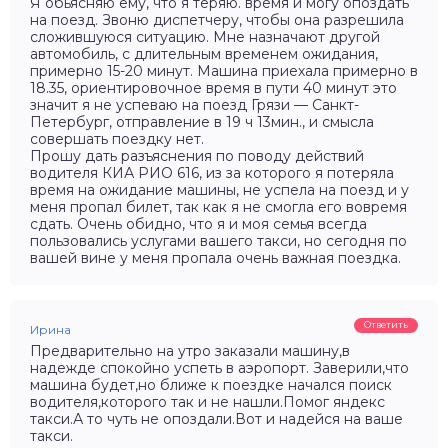
Я обьясняю ему, что я теряю. время и могу опоздать
на поезд. Звоню диспетчеру, чтобы она разрешила
сложившуюся ситуацию. Мне назначают другой
автомобиль, с длительным временем ожидания,
примерно 15-20 минут. Машина приехала примерно в
18.35, ориентировочное время в пути 40 минут это
значит я не успеваю на поезд Грязи — Санкт-
Петербург, отправление в 19 ч 13мин., и смысла
совершать поездку нет.
Прошу дать разъяснения по поводу действий
водителя КИА РИО 616, из за которого я потеряла
время на ожидание машины, не успела на поезд и у
меня пропал билет, так как я не смогла его вовремя
сдать. Очень обидно, что я и моя семья всегда
пользовались услугами вашего такси, но сегодня по
вашей вине у меня пропала очень важная поездка.
Ответить
Ирина
Предварительно на утро заказали машину,в
надежде спокойно успеть в аэропорт. Заверили,что
машина будет,но ближе к поездке начался поиск
водителя,которого так и не нашли.Помог яндекс
такси.А то чуть не опоздали.Вот и надейся на ваше
такси.